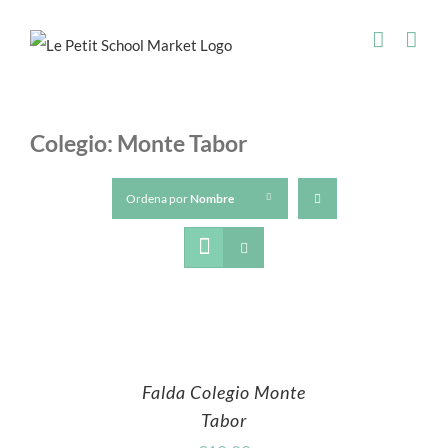
Skip
to
content
Colegio: Monte Tabor
Ordena por
Nombre
Falda Colegio Monte
Tabor