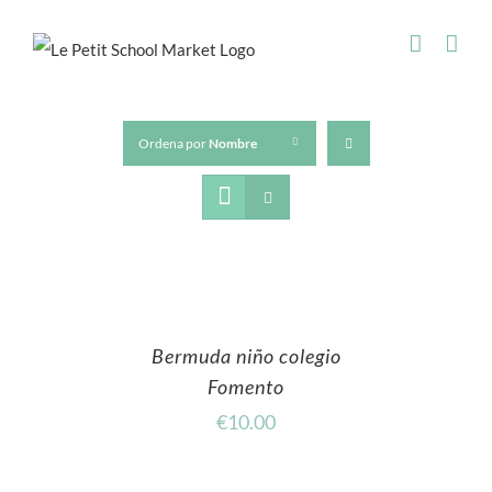
Skip
to
content
Ordena por
Nombre
Bermuda niño colegio
Fomento
€
10.00