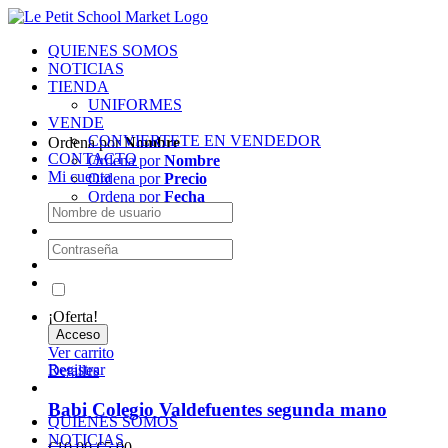
Skip
to
QUIENES SOMOS
content
NOTICIAS
TIENDA
UNIFORMES
VENDE
CONVIERTETE EN VENDEDOR
Ordena por
Nombre
CONTACTO
Ordena por
Nombre
Mi cuenta
Ordena por
Precio
Ordena por
Fecha
Recuérdame
¡Oferta!
Ver carrito
Registrar
Detalles
Babi Colegio Valdefuentes segunda mano
QUIENES SOMOS
NOTICIAS
€
10.00
€
5.00