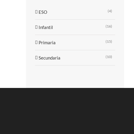
(4)
ESO
(16)
Infantil
(15)
Primaria
(10)
Secundaria