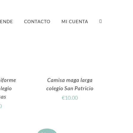
ENDE
CONTACTO
MI CUENTA
iforme
Camisa maga larga
olegio
colegio San Patricio
sas
€
10.00
0