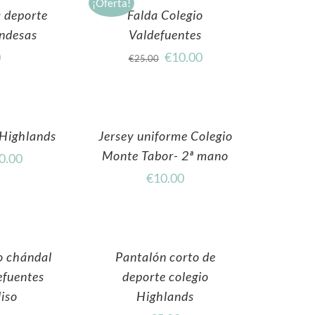
¡Oferta!
a deporte
Falda Colegio
andesas
Valdefuentes
0
€
10.00
€
25.00
 Highlands
Jersey uniforme Colegio
Monte Tabor- 2ª mano
0.00
€
10.00
o chándal
Pantalón corto de
efuentes
deporte colegio
iso
Highlands