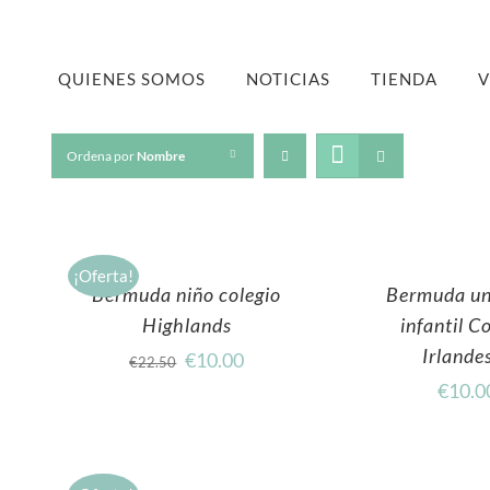
QUIENES SOMOS
NOTICIAS
TIENDA
V
Ordena por
Nombre
¡Oferta!
Bermuda niño colegio
Bermuda un
Highlands
infantil C
Irlande
€
10.00
€
22.50
€
10.0