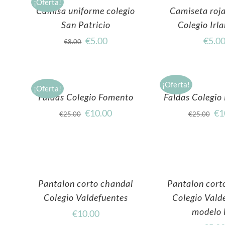
¡Oferta!
Camisa uniforme colegio
Camiseta roj
San Patricio
Colegio Irl
€
5.00
€
5.0
€
8.00
¡Oferta!
¡Oferta!
Faldas Colegio Fomento
Faldas Colegio
€
10.00
€
1
€
25.00
€
25.00
Pantalon corto chandal
Pantalon cort
Colegio Valdefuentes
Colegio Vald
modelo l
€
10.00